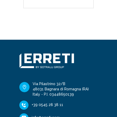
Via Pilastrino 32/B
48031 Bagnara di Romagna (RA)
Italy - P.I. 03448650139
+39 0545 28 38 11