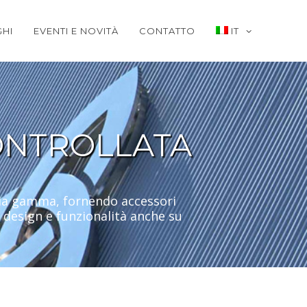
HI
EVENTI E NOVITÀ
CONTATTO
IT
ONTROLLATA
pria gamma, fornendo accessori
di design e funzionalità anche su