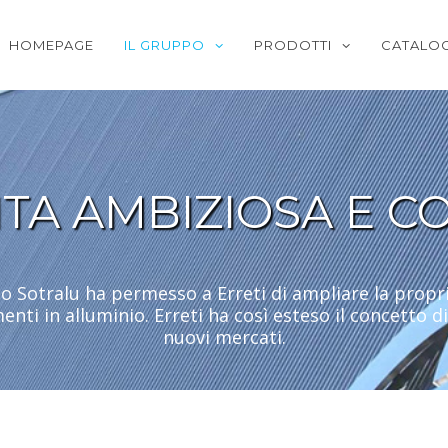
HOMEPAGE
IL GRUPPO
PRODOTTI
CATALOG
TA AMBIZIOSA E C
po Sotralu ha permesso a Erreti di ampliare la pro
enti in alluminio. Erreti ha così esteso il concetto 
nuovi mercati.