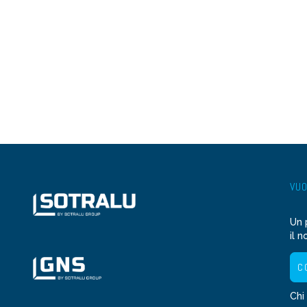
VUO
Un 
il n
C
Chi