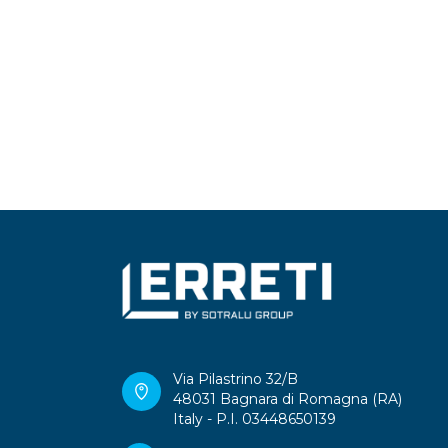
Via Pilastrino 32/B
48031 Bagnara di Romagna (RA)
Italy - P.I. 03448650139