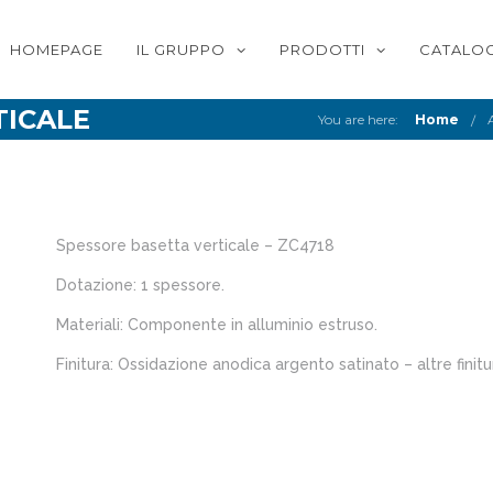
HOMEPAGE
IL GRUPPO
PRODOTTI
CATALOG
TICALE
You are here:
Home
Spessore basetta verticale – ZC4718
Dotazione: 1 spessore.
Materiali: Componente in alluminio estruso.
Finitura: Ossidazione anodica argento satinato – altre finitur