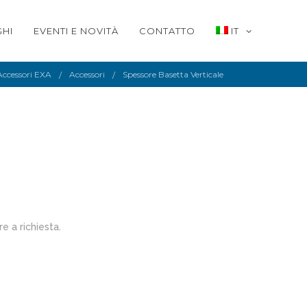
HI
EVENTI E NOVITÀ
CONTATTO
IT
Accessori EXA
Accessori
Spessore Basetta Verticale
e a richiesta.