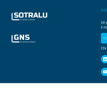
VUO
Un 
il n
C
Chi