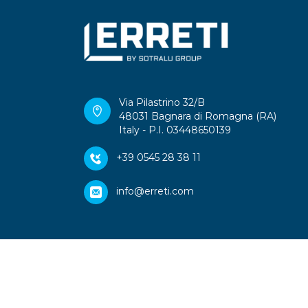
Via Pilastrino 32/B
48031 Bagnara di Romagna (RA)
Italy - P.I. 03448650139
+39 0545 28 38 11
info@erreti.com