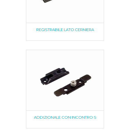
REGISTRABILE LATO CERNIERA
ADDIZIONALE CON INCONTRO S