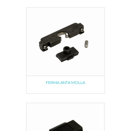
FERMA ANTA MOLLA