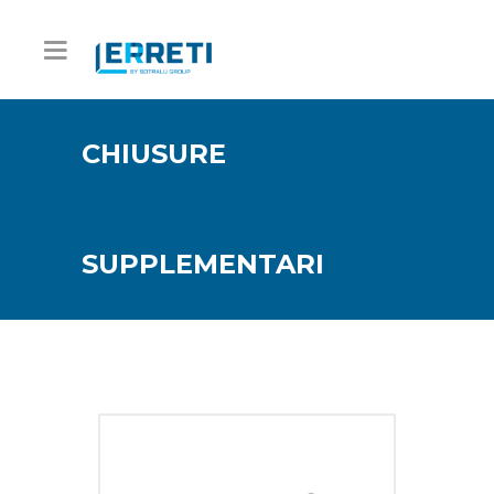
CHIUSURE
SUPPLEMENTARI