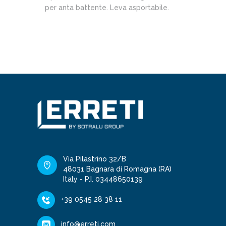
per anta battente. Leva asportabile.
Via Pilastrino 32/B
48031 Bagnara di Romagna (RA)
Italy - P.I. 03448650139
+39 0545 28 38 11
info@erreti.com