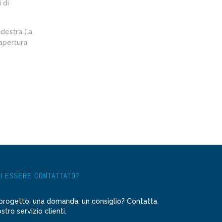
 di
destra (la
 apertura
I ESSERE CONTATTATO?
progetto, una domanda, un consiglio? Contatta
ostro servizio clienti.