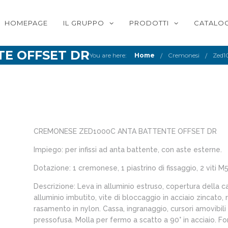
HOMEPAGE
IL GRUPPO
PRODOTTI
CATALOG
TE OFFSET DR
You are here:
Home
Cremonesi
Zed1
CREMONESE ZED1000C ANTA BATTENTE OFFSET DR
Impiego: per infissi ad anta battente, con aste esterne.
Dotazione: 1 cremonese, 1 piastrino di fissaggio, 2 viti M5
Descrizione: Leva in alluminio estruso, copertura della c
alluminio imbutito, vite di bloccaggio in acciaio zincato, 
rasamento in nylon. Cassa, ingranaggio, cursori amovibili
pressofusa. Molla per fermo a scatto a 90° in acciaio. Fo