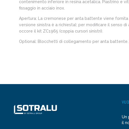
contenimento inferiore in resina acetalica. Piastrino e viti
fissaggio in acciaio inox.
Apertura: La cremonese per anta battente viene fornita 
versione sinistra è a richiesta); per modificare il senso di
occore il kit ZC1965 (coppia cursori sinistri).
Optional: Blocchetti di collegamento per anta battente.
VUO
Un 
il n