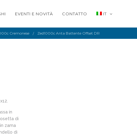
HI
EVENTI E NOVITÀ
CONTATTO
IT
000c Cremonese
Zed1000c Anta Battente Offset DR
x12.
assa in
rosetta di
 in zama
ndello di