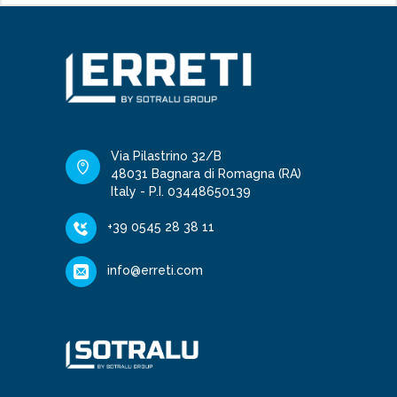
Via Pilastrino 32/B
48031 Bagnara di Romagna (RA)
Italy - P.I. 03448650139
+39 0545 28 38 11
info@erreti.com