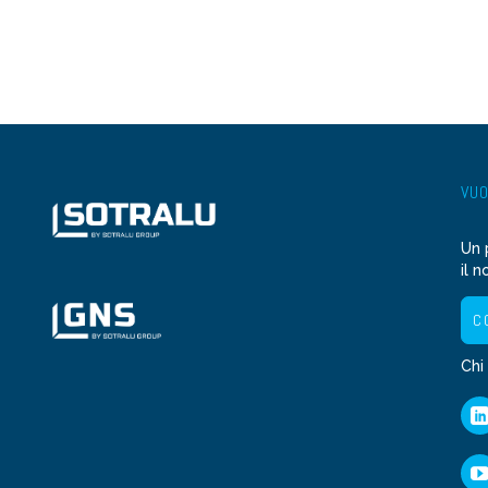
VUO
Un 
il n
C
Chi