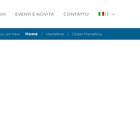
HI
EVENTI E NOVITÀ
CONTATTO
IT
ou are here:
Home
Martelline
Globo Martellina