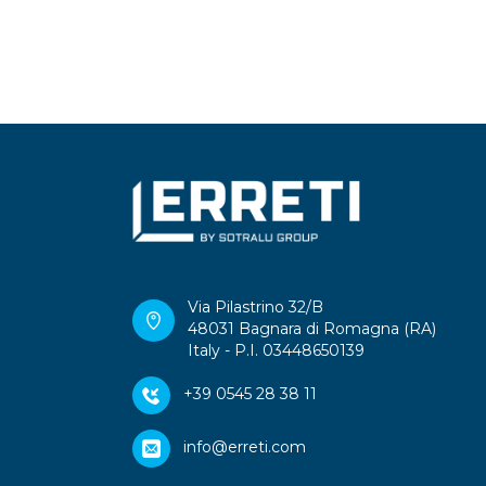
Via Pilastrino 32/B
48031 Bagnara di Romagna (RA)
Italy - P.I. 03448650139
+39 0545 28 38 11
info@erreti.com