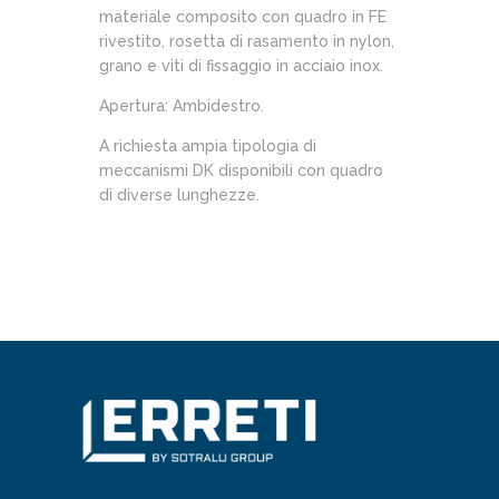
materiale composito con quadro in FE
rivestito, rosetta di rasamento in nylon,
grano e viti di fissaggio in acciaio inox.
Apertura: Ambidestro.
A richiesta ampia tipologia di
meccanismi DK disponibili con quadro
di diverse lunghezze.