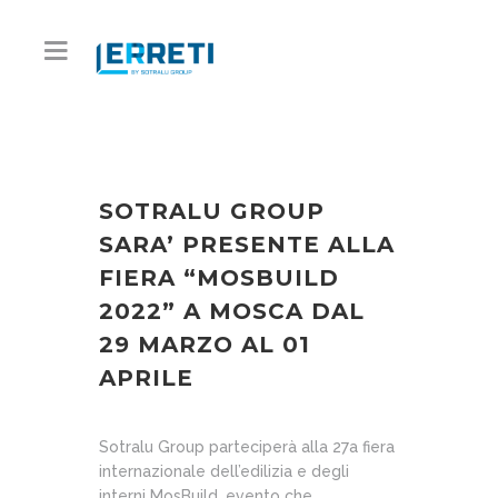
SOTRALU GROUP
SARA’ PRESENTE ALLA
FIERA “MOSBUILD
2022” A MOSCA DAL
29 MARZO AL 01
APRILE
Sotralu Group parteciperà alla 27a fiera
internazionale dell’edilizia e degli
interni MosBuild, evento che