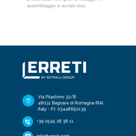
assemblaggio in acciaio inox.
Via Pilastrino 32/B
48031 Bagnara di Romagna (RA)
Italy - P.I. 03448650139
+39 0545 28 38 11
info@erreti.com