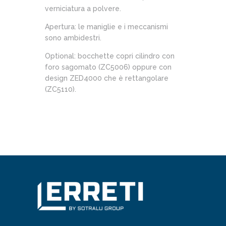
verniciatura a polvere.
Apertura: le maniglie e i meccanismi
sono ambidestri.
Optional: bocchette copri cilindro con
foro sagomato (ZC5006) oppure con
design ZED4000 che è rettangolare
(ZC5110).